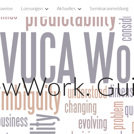
sweise
Loesungen
Aktuelles
Seminaranmeldung
ip to main content
Skip to navigat
wWork. Gu