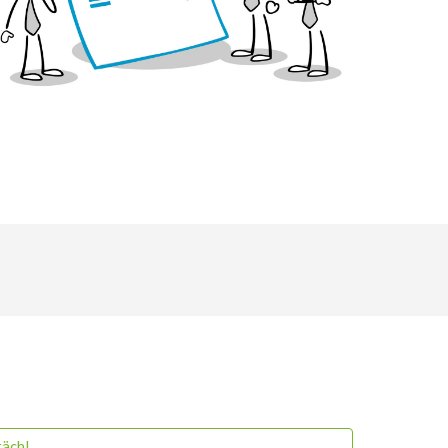
räch!